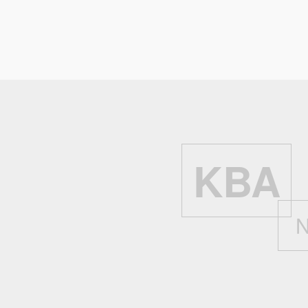
Kühlflüssigkeits-Füllmenge:
9 
Zurück
KBA