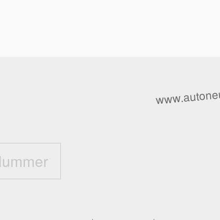
l
www.autoneu
Nummer