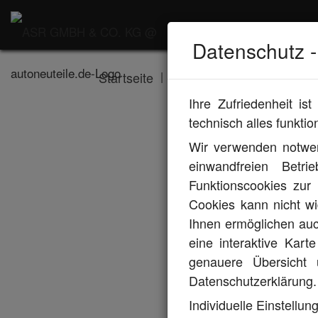
Datenschutz -
|
|
Startseite
KBA Nummer
VW Passa
Ihre Zufriedenheit is
technisch alles funkti
Wir verwenden notwen
einwandfreien Betri
Funktionscookies zur
VW
Cookies kann nicht w
Ihnen ermöglichen auch
eine interaktive Kar
genauere Übersicht 
Datenschutzerklärung.
Individuelle Einstellun
Allgemeines