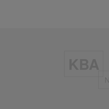
Kühlflüssigkeits-Füllmenge:
8 
Zurück
KBA