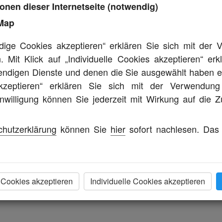
onen dieser Internetseite (notwendig)
Map
assat Variant 2.0 TDI DPF
dige Cookies akzeptieren“ erklären Sie sich mit der
603
. Mit Klick auf „Individuelle Cookies akzeptieren“ erk
FF
digen Dienste und denen die Sie ausgewählt haben ei
kzeptieren“ erklären Sie sich mit der Verwendung 
0001
inwilligung können Sie jederzeit mit Wirkung auf die Z
VW
assat
chutzerklärung
können Sie
hier
sofort nachlesen. Da
C
1*2001/116*0307*06
Cookies akzeptieren
Individuelle Cookies akzeptieren
0/2005
0/2010