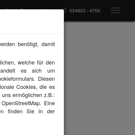
info@autoneuteile.de
034903 - 4700
werden benötigt, damit
ichen, welche für den
i handelt es sich um
okieformulars. Diesen
DPF
onale Cookies, die es
d uns ermöglichen z.B.:
r OpenStreetMap. Eine
en finden Sie in der