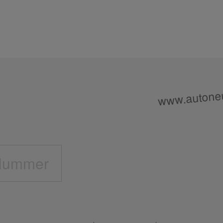
l
www.autoneu
Nummer