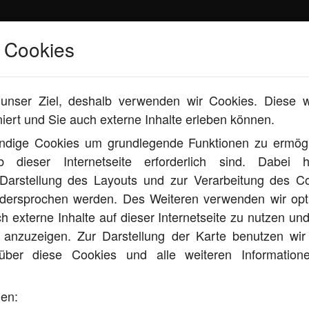
 Cookies
t Variant 2.0 TDI DPF
t unser Ziel, deshalb verwenden wir Cookies. Diese 
oniert und Sie auch externe Inhalte erleben können.
dige Cookies um grundlegende Funktionen zu ermögl
eb dieser Internetseite erforderlich sind. Dabe
 Darstellung des Layouts und zur Verarbeitung des Co
 PASSAT VARIANT 2.0 TDI 
idersprochen werden. Des Weiteren verwenden wir opti
 externe Inhalte auf dieser Internetseite zu nutzen un
te anzuzeigen. Zur Darstellung der Karte benutzen wi
über diese Cookies und alle weiteren Information
gen: