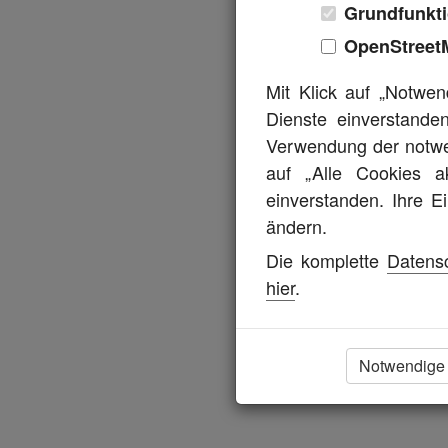
Grundfunkti
OpenStreet
Fahrzeug Name:
P
Mit Klick auf „Notwen
HSN:
0
Dienste einverstanden
TSN:
A
Verwendung der notwen
auf „Alle Cookies a
VSN:
0
einverstanden. Ihre E
Marke:
ändern.
Modell:
P
Die komplette
Datens
hier
.
Typ:
3
EG Nummer:
e
Notwendige 
Modellstart:
1
Modellende:
1