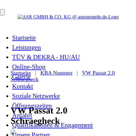
Startseite
Leistungen
TÜV & DEKRA - HU/AU
Online-Shop
Startseite
KBA Nummer
VW Passat 2.0
|
|
Galerie
Schraegheck
Kontakt
Soziale Netzwerke
Öffnungszeiten
VW Passat 2.0
Anfahrt
Schraegheck
Qualifikationen & Engagement
Unsere Partner