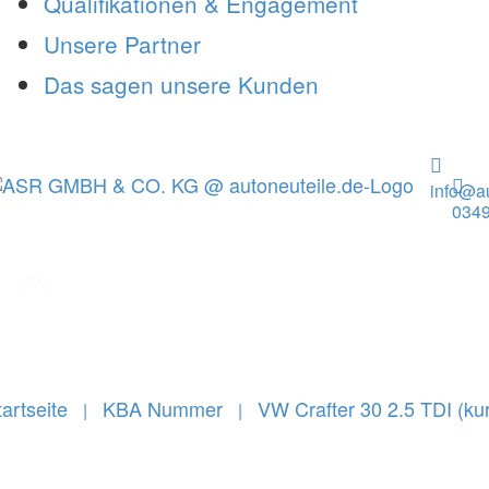
Qualifikationen & Engagement
Unsere Partner
Das sagen unsere Kunden
info@au
0349
tartseite
KBA Nummer
VW Crafter 30 2.5 TDI (ku
|
|