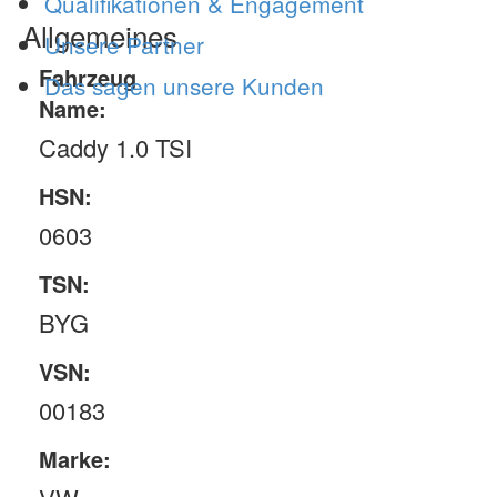
Qualifikationen & Engagement
Allgemeines
Unsere Partner
Fahrzeug
Das sagen unsere Kunden
Name:
Caddy 1.0 TSI
HSN:
0603
TSN:
BYG
VSN:
00183
Marke: