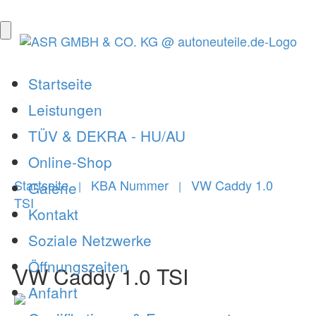
Startseite
Leistungen
TÜV & DEKRA - HU/AU
Online-Shop
Startseite
KBA Nummer
VW Caddy 1.0
Galerie
|
|
TSI
Kontakt
Soziale Netzwerke
Öffnungszeiten
VW Caddy 1.0 TSI
Anfahrt