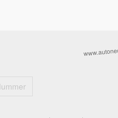
3 l
www.autoneu
Nummer