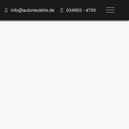
info@autoneuteile.de
034903 - 4700
RENAULT MEGANE 1.6 (BENZIN/ETHANOL)