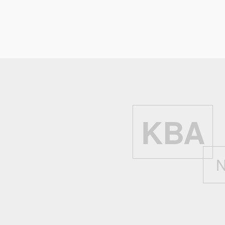
Kühlflüssigkeits-Füllmenge:
5.
Zurück
KBA