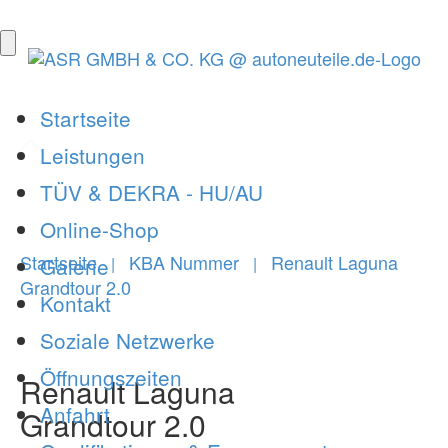
Startseite
Leistungen
TÜV & DEKRA - HU/AU
Online-Shop
Startseite
KBA Nummer
Renault Laguna
Galerie
|
|
Grandtour 2.0
Kontakt
Soziale Netzwerke
Öffnungszeiten
Renault Laguna
Anfahrt
Grandtour 2.0