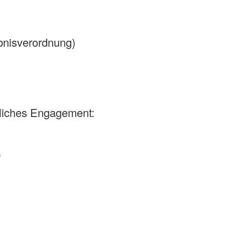
bnisverordnung)
liches Engagement:
“