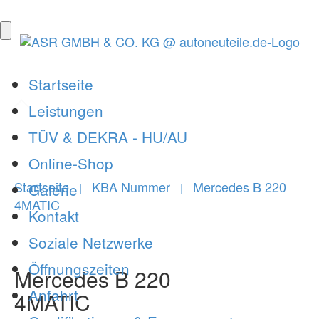
Startseite
Leistungen
TÜV & DEKRA - HU/AU
Online-Shop
Startseite
KBA Nummer
Mercedes B 220
Galerie
|
|
4MATIC
Kontakt
Soziale Netzwerke
Öffnungszeiten
Mercedes B 220
Anfahrt
4MATIC