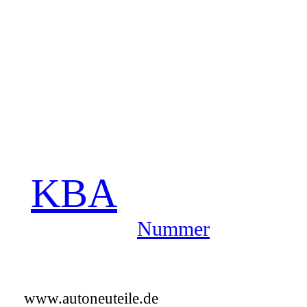
Bremsflüssigkeits-Füllmenge:
k.A.
Kühlflüssigkeits-Füllmenge:
7 l
Zurück
KBA
Nummer
www.autoneuteile.de