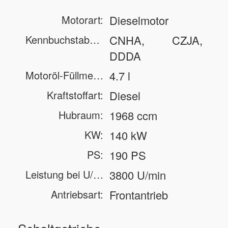
Motorart:
Dieselmotor
Kennbuchstabe(n):
CNHA, CZJA,
DDDA
Motoröl-Füllmenge inkl. Filter (Servicebefüllung):
4.7 l
Kraftstoffart:
Diesel
Hubraum:
1968 ccm
KW:
140 kW
PS:
190 PS
Leistung bei U/min:
3800 U/min
Antriebsart:
Frontantrieb