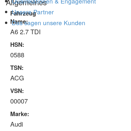
Allgemeines
Qualifikationen & Engagement
Unsere Partner
Fahrzeug
Name:
Das sagen unsere Kunden
A6 2.7 TDI
HSN:
0588
TSN:
ACG
VSN:
00007
Marke:
Audi