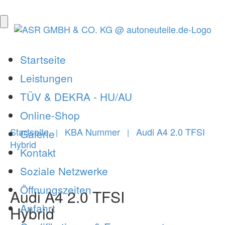
Startseite
Leistungen
TÜV & DEKRA - HU/AU
Online-Shop
Startseite
KBA Nummer
Audi A4 2.0 TFSI
Galerie
|
|
Hybrid
Kontakt
Soziale Netzwerke
Öffnungszeiten
Audi A4 2.0 TFSI
Anfahrt
Hybrid