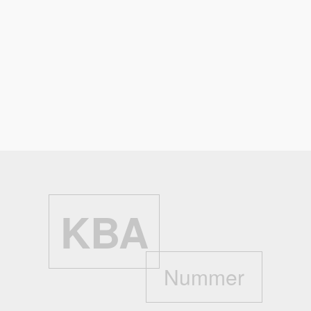
Service(s)
Bremsflüssigkeits-Füllmenge:
k.A.
Kühlflüssigkeits-Füllmenge:
Zwischen min. un l
Zurück
KBA
Nummer