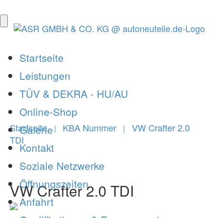
Startseite
Leistungen
TÜV & DEKRA - HU/AU
Online-Shop
Startseite
KBA Nummer
VW Crafter 2.0
Galerie
|
|
TDI
Kontakt
Soziale Netzwerke
Öffnungszeiten
VW Crafter 2.0 TDI
Anfahrt