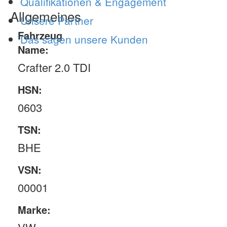
Qualifikationen & Engagement
Allgemeines
Unsere Partner
Fahrzeug
Das sagen unsere Kunden
Name:
Crafter 2.0 TDI
HSN:
0603
TSN:
BHE
VSN:
00001
Marke: