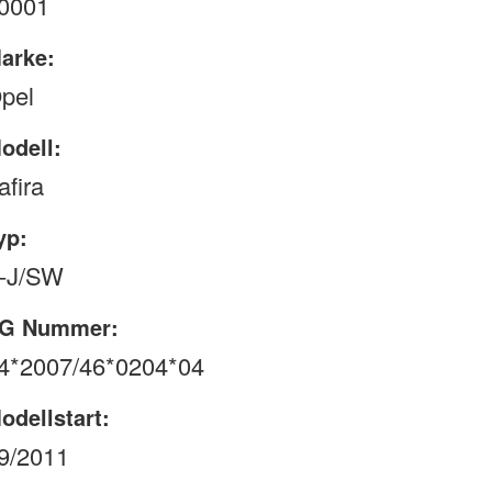
0001
arke:
pel
odell:
afira
yp:
-J/SW
G Nummer:
4*2007/46*0204*04
odellstart:
9/2011