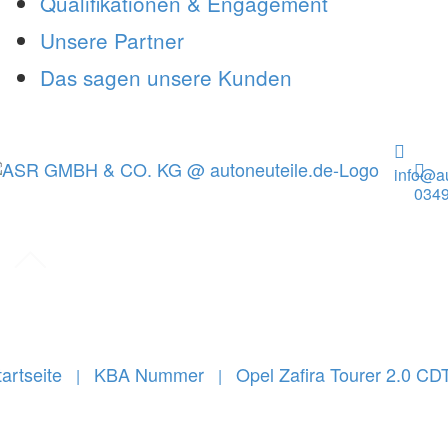
Qualifikationen & Engagement
Unsere Partner
Das sagen unsere Kunden
info@au
0349
tartseite
KBA Nummer
Opel Zafira Tourer 2.0 CDT
|
|