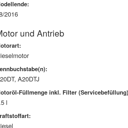
odellende:
8/2016
otor und Antrieb
otorart:
ieselmotor
ennbuchstabe(n):
20DT, A20DTJ
otoröl-Füllmenge inkl. Filter (Servicebefüllung)
.5 l
raftstoffart:
iesel