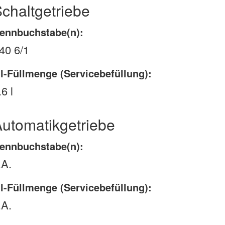
chaltgetriebe
ennbuchstabe(n):
40 6/1
l-Füllmenge (Servicebefüllung):
.6 l
utomatikgetriebe
ennbuchstabe(n):
.A.
l-Füllmenge (Servicebefüllung):
.A.