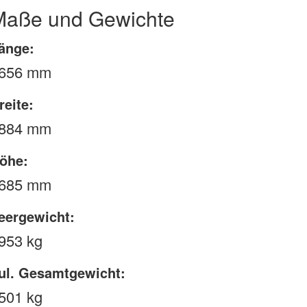
Maße und Gewichte
änge:
656 mm
reite:
884 mm
öhe:
685 mm
eergewicht:
953 kg
ul. Gesamtgewicht:
501 kg