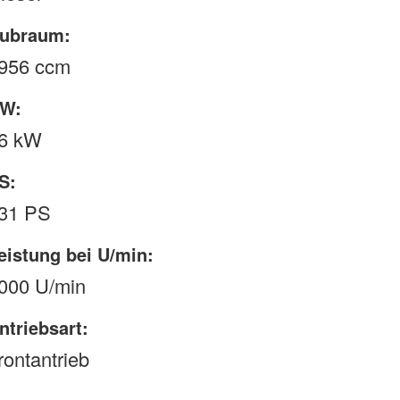
ubraum:
956 ccm
W:
6 kW
S:
31 PS
eistung bei U/min:
000 U/min
ntriebsart:
rontantrieb