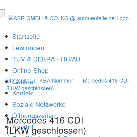
Startseite
Leistungen
TÜV & DEKRA - HU/AU
Online-Shop
Startseite
KBA Nummer
Mercedes 416 CDI
Galerie
|
|
(LKW geschlossen)
Kontakt
Soziale Netzwerke
Öffnungszeiten
Mercedes 416 CDI
Anfahrt
(LKW geschlossen)