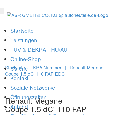
Startseite
Leistungen
TÜV & DEKRA - HU/AU
Online-Shop
Startseite
KBA Nummer
Renault Megane
Galerie
|
|
Coupe 1.5 dCi 110 FAP EDC1
Kontakt
Soziale Netzwerke
Öffnungszeiten
Renault Megane
Anfahrt
Coupe 1.5 dCi 110 FAP