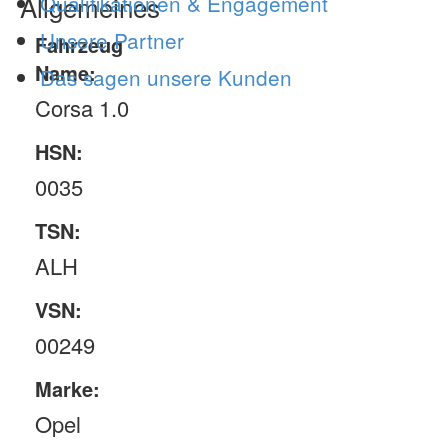
Allgemeines
Qualifikationen & Engagement
Unsere Partner
Fahrzeug
Name:
Das sagen unsere Kunden
Corsa 1.0
HSN:
0035
TSN:
ALH
VSN:
00249
Marke:
Opel