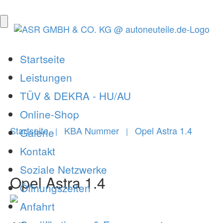
Startseite
Leistungen
TÜV & DEKRA - HU/AU
Online-Shop
Startseite
KBA Nummer
Opel Astra 1.4
Galerie
|
|
Kontakt
Soziale Netzwerke
Opel Astra 1.4
Öffnungszeiten
Anfahrt