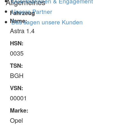
Allgemeines
Qualifikationen & Engagement
Unsere Partner
Fahrzeug
Name:
Das sagen unsere Kunden
Astra 1.4
HSN:
0035
TSN:
BGH
VSN:
00001
Marke:
Opel