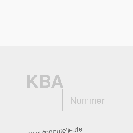
Bremsflüssigkeits-Füllmenge:
k.A.
Kühlflüssigkeits-Füllmenge:
10 l
Zurück
KBA
Nummer
www.autoneuteile.de