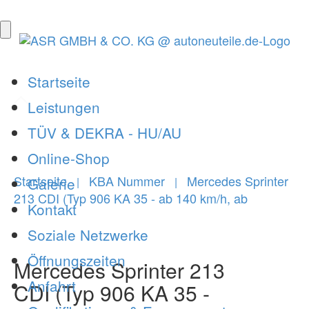
Startseite
Leistungen
TÜV & DEKRA - HU/AU
Online-Shop
Startseite
KBA Nummer
Mercedes Sprinter
Galerie
|
|
213 CDI (Typ 906 KA 35 - ab 140 km/h, ab
Kontakt
Soziale Netzwerke
Öffnungszeiten
Mercedes Sprinter 213
Anfahrt
CDI (Typ 906 KA 35 -