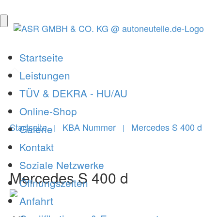
Startseite
Leistungen
TÜV & DEKRA - HU/AU
Online-Shop
Startseite
KBA Nummer
Mercedes S 400 d
Galerie
|
|
Kontakt
Soziale Netzwerke
Mercedes S 400 d
Öffnungszeiten
Anfahrt