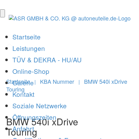
Startseite
Leistungen
TÜV & DEKRA - HU/AU
Online-Shop
Startseite
KBA Nummer
BMW 540i xDrive
Galerie
|
|
Touring
Kontakt
Soziale Netzwerke
Öffnungszeiten
BMW 540i xDrive
Anfahrt
Touring